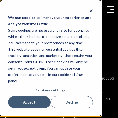
We use cookies to improve your experience and
analyze website traffic.
Some cookies are necessary for site functionality,
Mapa de Calor & Jornada do Cliente
while others help us personalize content and ads.
Aqueça Seu
You can manage your preferences at any time.
This website uses non-essential cookies (like
Rastreamento de
tracking, analytics, and marketing) that require your
Clientes
consent under GDPR. These cookies will only be
set if you accept them. You can update your
preferences at any time in our cookie settings
Assuma o controle da jornada do cliente com nossos
panel.
mapas de calor e sistema de rastreamento em
Cookies settings
grande escala. É hora de rastrear de forma mais
inteligente, otimizar e transformar sua empresa em
Accept
Decline
um verdadeiro ímã de clientes.