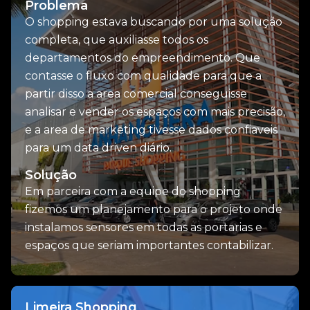
Problema
O shopping estava buscando por uma solução
completa, que auxiliasse todos os
departamentos do empreendimento. Que
contasse o fluxo com qualidade para que a
partir disso a area comercial conseguisse
analisar e vender os espaços com mais precisão,
e a area de marketing tivesse dados confiaveis
para um data driven diário.
Solução
Em parceira com a equipe do shopping
fizemos um planejamento para o projeto onde
instalamos sensores em todas as portarias e
espaços que seriam importantes contabilizar.
Limeira Shopping