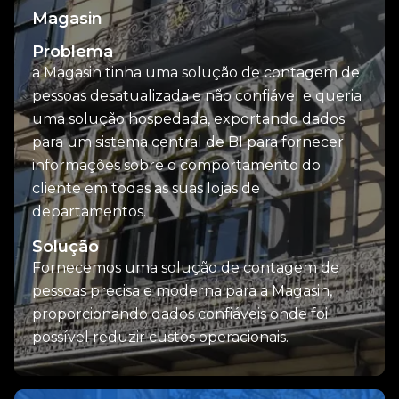
Magasin
Problema
a Magasin tinha uma solução de contagem de
pessoas desatualizada e não confiável e queria
uma solução hospedada, exportando dados
para um sistema central de BI para fornecer
informações sobre o comportamento do
cliente em todas as suas lojas de
departamentos.
Solução
Fornecemos uma solução de contagem de
pessoas precisa e moderna para a Magasin,
proporcionando dados confiáveis onde foi
possível reduzir custos operacionais.