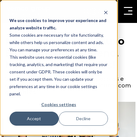
We use cookies to improve your experience and
analyze website traffic.
Some cookies are necessary for site functionality,
Não Importa Se O Fluxo
while others help us personalize content and ads.
You can manage your preferences at any time.
É Grande Ou Pequeno,
This website uses non-essential cookies (like
Nós Contamos Todos!
tracking, analytics, and marketing) that require your
consent under GDPR. These cookies will only be
Somos apaixonados por contar pessoas e
set if you accept them. You can update your
construir relacionamentos duradouros com
preferences at any time in our cookie settings
os clientes.
panel.
Cookies settings
Accept
Decline