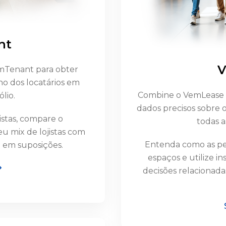
nt
V
Tenant para obter
ho dos locatários em
Combine o VemLease 
lio.
dados precisos sobre 
istas, compare o
todas a
u mix de lojistas com
Entenda como as pe
 em suposições.
espaços e utilize i
decisões relacionada