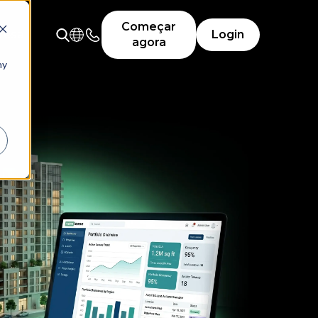
Começar
resa
Login
agora
ny