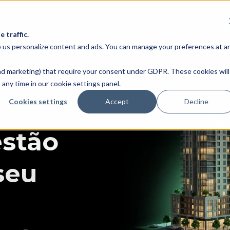
Produtos
Soluções
Segmentos
Emp
 traffic.
lp us personalize content and ads. You can manage your preferences at a
 and marketing) that require your consent under GDPR. These cookies will
any time in our cookie settings panel.
iária mais
Cookies settings
Accept
Decline
stão
seu