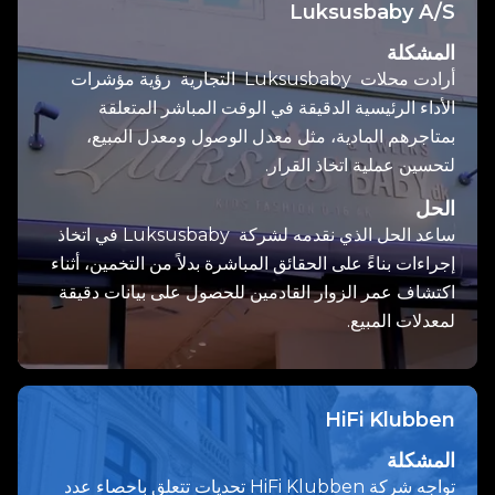
Luksusbaby A/S
المشكلة
أرادت محلات Luksusbaby التجارية رؤية مؤشرات
الأداء الرئيسية الدقيقة في الوقت المباشر المتعلقة
بمتاجرهم المادية، مثل معدل الوصول ومعدل المبيع،
لتحسين عملية اتخاذ القرار.
الحل
ساعد الحل الذي نقدمه لشركة Luksusbaby في اتخاذ
إجراءات بناءً على الحقائق المباشرة بدلاً من التخمين، أثناء
اكتشاف عمر الزوار القادمين للحصول على بيانات دقيقة
لمعدلات المبيع.
HiFi Klubben
المشكلة
تواجه شركة HiFi Klubben تحديات تتعلق باحصاء عدد