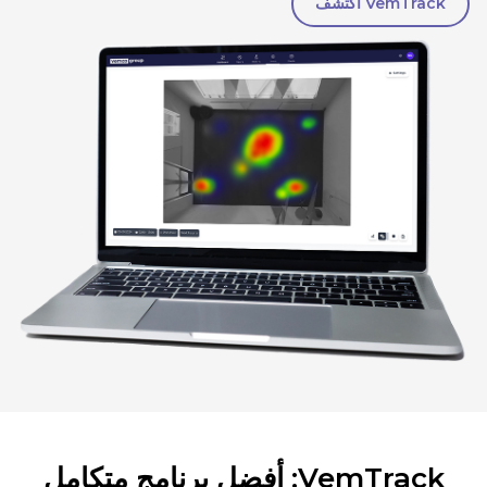
VemTrack اكتشف
VemTrack: أفضل برنامج متكامل