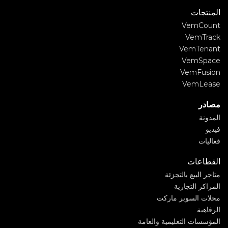
المنتجات
VemCount
VemTrack
VemTenant
VemSpace
VemFusion
VemLease
مصادر
المدونة
فيديو
فعاليات
القطاعات
متاجر البيع بالتجزئة
المراكز التجارية
محلات السوبر ماركت
الرفاهية
المؤسسات التعليمية والعامة