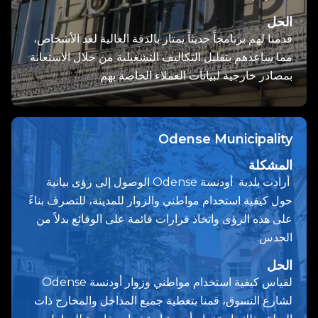
الحل
قدمنا لهم برنامجاً حديثاً يمتاز بالدقة العالية لعد الأشخاص،
مما ساعدهم بتقليل التكاليف التشغيلية من خلال الاستعانة
بمصادر خارجية لبيانات العملاء الخاصة بهم.
Odense Municipality
المشكلة
أرادت بلدية أودنسة Odense الوصول إلى رؤى بيانية
حول كيفية استخدام مواطني والزوار للمدينة، للتصرف بناءً
على هذه الرؤى واتخاذ قرارات قائمة على الوقائع بدلاً من
الحدس.
الحل
لقياس كيفية استخدام مواطني وزوار أودنسة Odense
لشارع التسوق، قمنا بتغطية جميع المداخل والمخارج ذات