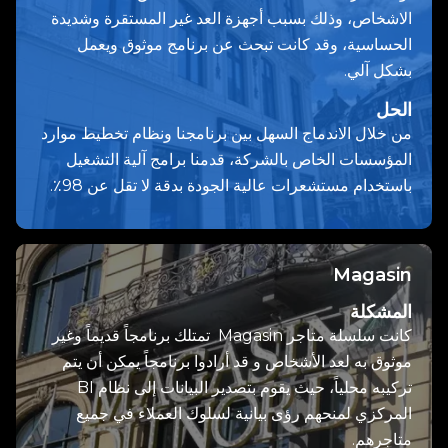
الاشخاص، وذلك بسبب أجهزة العد غير المستقرة وشديدة
الحساسية، وقد كانت تبحث عن برنامج موثوق ويعمل
بشكل آلي.
الحل
من خلال الاندماج السهل بين برنامجنا ونظام تخطيط موارد
المؤسسات الخاص بالشركة، قدمنا برامج آلية التشغيل
باستخدام مستشعرات عالية الجودة بدقة لا تقل عن 98٪.
Magasin
المشكلة
كانت سلسلة متاجر Magasin تمتلك برنامجاً قديماً وغير
موثوق به لعد الأشخاص و قد أرادوا برنامجاً يمكن أن يتم
تركيبه محلياً، حيث يقوم بتصدير البيانات إلى نظام BI
المركزي لمنحهم رؤى بيانية لسلوك العملاء في جميع
متاجرهم.