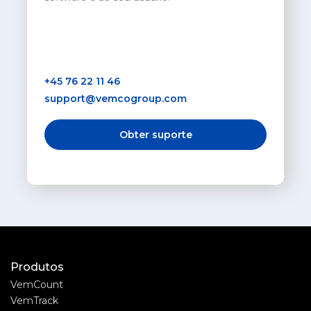
+45 76 22 11 46
support@vemcogroup.com
Obter suporte
Produtos
VemCount
VemTrack