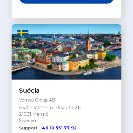
Suécia
Vemco Group AB
Hyllie Vattenparksgata 21b
21531 Malmö
Sweden
Support
:
+46 10 551 77 92