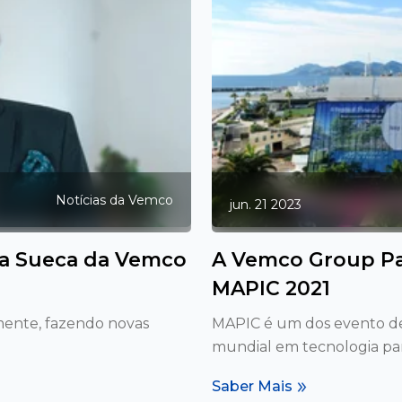
Notícias da Vemco
jun. 21 2023
ça Sueca da Vemco
A Vemco Group Par
MAPIC 2021
ente, fazendo novas
MAPIC é um dos evento de 
.
mundial em tecnologia para
Saber Mais