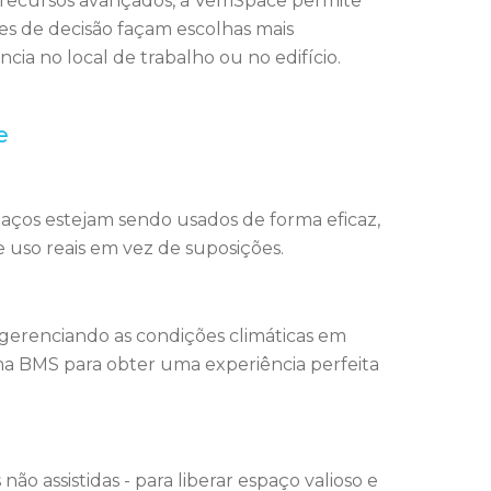
 recursos avançados, a VemSpace permite
es de decisão
façam escolhas mais
ia no local de trabalho ou no edifício.
e
paços estejam sendo usados de forma eficaz,
uso reais em vez de suposições.
gerenciando as condições climáticas em
ma BMS para obter uma experiência perfeita
ão assistidas - para liberar espaço valioso e