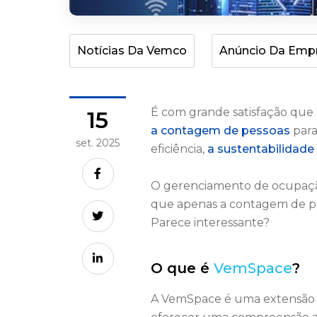
Notícias Da Vemco
Anúncio Da Emp
É com grande satisfação qu
15
a contagem de pessoas
para
set. 2025
eficiência,
a sustentabilidade
O gerenciamento de ocupação 
que apenas a contagem de pes
Parece interessante?
O que é
VemSpace
?
A VemSpace é uma extensão p