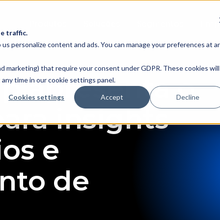
Produtos
Soluções
Segmentos
Emp
 traffic.
lp us personalize content and ads. You can manage your preferences at a
 and marketing) that require your consent under GDPR. These cookies will
p apresenta o
any time in our cookie settings panel.
Cookies settings
Accept
Decline
ra insights
ios e
nto de