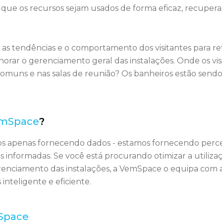
ta que os recursos sejam usados de forma eficaz, recupera
e
as tendências e o comportamento dos visitantes
para re
orar o gerenciamento geral das instalações. Onde os v
muns e nas salas de reunião? Os banheiros estão sendo 
emSpace
?
 apenas fornecendo dados - estamos fornecendo perce
 informadas. Se você está procurando otimizar a utiliza
renciamento das instalações
, a VemSpace o equipa com a 
nteligente e eficiente.
Space