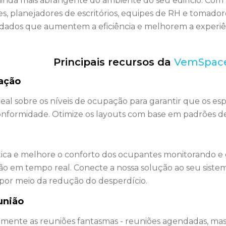
nda mais abrangente do ambiente do seu edifício. Com
s, planejadores de escritórios, equipes de RH e tomador
 dados que aumentem a eficiência e melhorem a experiênc
Principais recursos da
VemSpac
ação
eal
sobre os níveis de ocupação para garantir que os es
nformidade. Otimize os layouts com base em padrões de 
ica
e melhore o conforto dos ocupantes monitorando e 
o em tempo real. Conecte a nossa solução ao seu siste
 por meio da redução do desperdício.
união
camente
as reuniões fantasmas -
reuniões agendadas, mas n