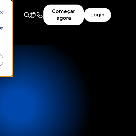
Começar
resa
Login
agora
ny