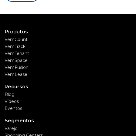
Produtos
VemCount
VemTrack
VemTenant
VemSpace
VemFusion
VemLease
Recursos
Blog
Vídeos
Eventos
Segmentos
Varejo
Shopping Centers