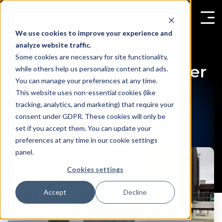
We use cookies to improve your experience and
analyze website traffic.
Some cookies are necessary for site functionality,
Fredericia Sports Center
while others help us personalize content and ads.
You can manage your preferences at any time.
obtém dados precisos
This website uses non-essential cookies (like
tracking, analytics, and marketing) that require your
dos visitantes
consent under GDPR. These cookies will only be
set if you accept them. You can update your
preferences at any time in our cookie settings
panel.
Cookies settings
Accept
Decline