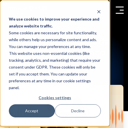
We use cookies to improve your experience and
analyze website traffic.
Some cookies are necessary for site functionality,
O Primeiro Podcast da
while others help us personalize content and ads.
You can manage your preferences at any time.
Vemco Group, Vemco
This website uses non-essential cookies (like
tracking, analytics, and marketing) that require your
Chats, Está ao Vivo!
consent under GDPR. These cookies will only be
set if you accept them. You can update your
preferences at any time in our cookie settings
panel.
Cookies settings
Accept
Decline