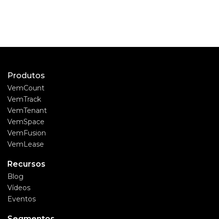
Produtos
VemCount
VemTrack
VemTenant
VemSpace
VemFusion
VemLease
Recursos
Blog
Vídeos
Eventos
Segmentos