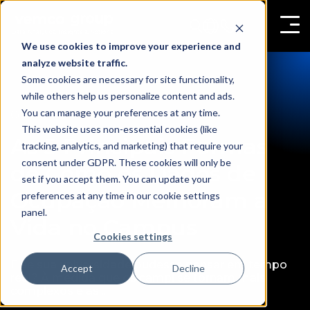
We use cookies to improve your experience and
analyze website traffic.
Some cookies are necessary for site functionality,
while others help us personalize content and ads.
You can manage your preferences at any time.
,
Contagem de fluxo
Gestão de Ocupação
This website uses non-essential cookies (like
As 5 Principais Formas
tracking, analytics, and marketing) that require your
consent under GDPR. These cookies will only be
de Como os Dados de
set if you accept them. You can update your
Ocupação Melhoram a
preferences at any time in our cookie settings
panel.
Vida no Campus
Cookies settings
E se sua universidade pudesse pensar em tempo
Accept
Decline
real? À medida que os campi se tornam mais
complexos e as ....