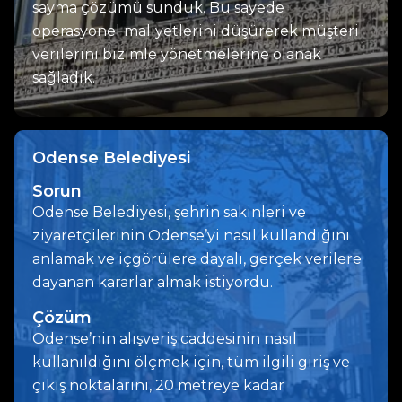
sayma çözümü sunduk. Bu sayede
operasyonel maliyetlerini düşürerek müşteri
verilerini bizimle yönetmelerine olanak
sağladık.
Odense Belediyesi
Sorun
Odense Belediyesi, şehrin sakinleri ve
ziyaretçilerinin Odense’yi nasıl kullandığını
anlamak ve içgörülere dayalı, gerçek verilere
dayanan kararlar almak istiyordu.
Çözüm
Odense’nin alışveriş caddesinin nasıl
kullanıldığını ölçmek için, tüm ilgili giriş ve
çıkış noktalarını, 20 metreye kadar