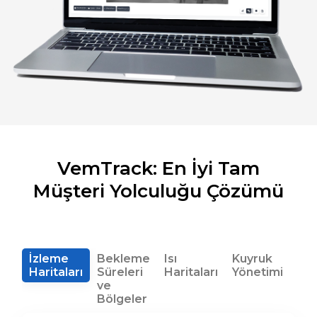
VemTrack: En İyi Tam
Müşteri Yolculuğu Çözümü
İzleme
Bekleme
Isı
Kuyruk
Pa
Haritaları
Süreleri
Haritaları
Yönetimi
Op
ve
Bölgeler