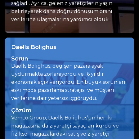
sağladı. Ayrıca, gelen ziyaretçilerin yaşını
belirleyerek daha doğru dönüşüm oranı
verilerine ulaşmalarına yardımcı olduk.
Daells Bolighus
Sorun
Daells Bolighus, değişen pazara ayak
uydurmakta zorlanıyordu ve 16 yıldır
ekonomik açık veriyordu. En büyük sorunları
eski moda pazarlama stratejisi ve müşteri
verilerine dair yetersiz içgörüydü.
Çözüm
Vemco Group, Daells Bolighus’un her iki
mağazasına da ziyaretçi sayaçları kurdu ve
fiziksel mağazalardaki satış ve ziyaretçi