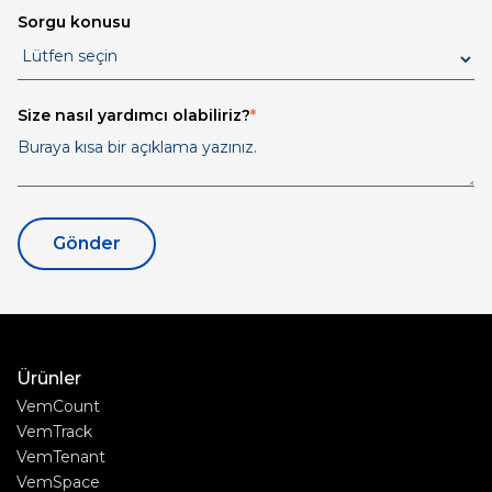
Sorgu konusu
Size nasıl yardımcı olabiliriz?
*
Ürünler
VemCount
VemTrack
VemTenant
VemSpace