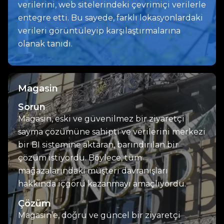
verilerini, web sitelerindeki çevrimiçi verilerle
entegre etti. Bu sayede, farklı lokasyonlardaki
verileri görüntüleyip karşılaştırmalarına
olanak tanıdı.
Magasin
Sorun
Magasin, eski ve güvenilmez bir ziyaretçi
sayma çözümüne sahipti ve verilerini merkezi
bir BI sistemine aktaran, barındırılan bir
çözüm istiyordu. Böylece, tüm
mağazalarındaki müşteri davranışları
hakkında içgörü kazanmayı amaçlıyordu.
Çözüm
Magasin’e, doğru ve güncel bir ziyaretçi