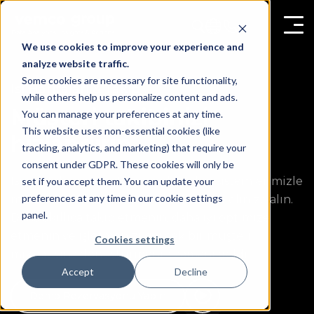
We use cookies to improve your experience and
analyze website traffic.
Some cookies are necessary for site functionality,
Isı Haritaları & Takip
while others help us personalize content and ads.
Müşteri takibinizi
You can manage your preferences at any time.
This website uses non-essential cookies (like
hızlandırın
tracking, analytics, and marketing) that require your
consent under GDPR. These cookies will only be
Isı haritalarımız ve tam ölçekli takip sistemlerimizle
set if you accept them. You can update your
preferences at any time in our cookie settings
müşteri yolculuğunuzun kontrolünü elinize alın.
panel.
Daha akıllıca takip etmenin, daha iyi optimize
etmenin ve işletmenizi gerçek bir müşteri
Cookies settings
mıknatısına dönüştürmenin zamanı geldi.
Accept
Decline
Demo Rezervasyonu Yapın