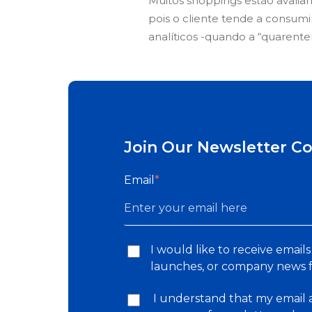
Muitos shoppings estão avaliand
pois o cliente tende a consum
analíticos -quando a “quarente
Join Our Newsletter C
Email
*
I would like to receive emai
launches, or company news
I understand that my email a