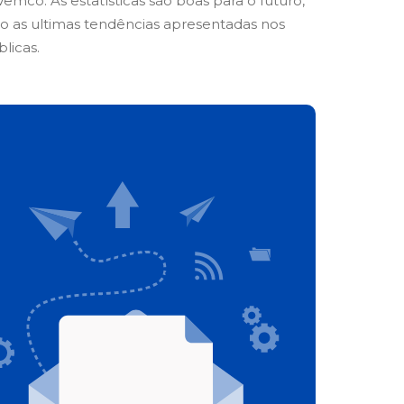
emco. As estatísticas são boas para o futuro,
o as ultimas tendências apresentadas nos
licas.