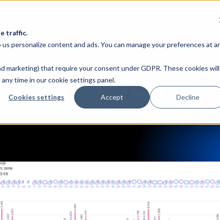
Produtos
Soluções
Segmentos
Em
 traffic.
lp us personalize content and ads. You can manage your preferences at a
 and marketing) that require your consent under GDPR. These cookies will
ssoas Março e
any time in our cookie settings panel.
Cookies settings
Accept
Decline