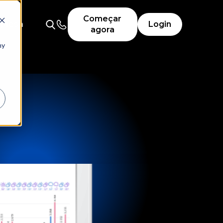
Começar
presa
Login
agora
ny