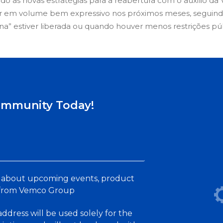
o as novas estratégias para a reabertura com o auxilio da V
ir em volume bem expressivo nos próximos meses, seguind
na” estiver liberada ou quando houver menos restrições púb
ommunity Today!
ls about upcoming events, product
 from Vemco Group
ddress will be used solely for the