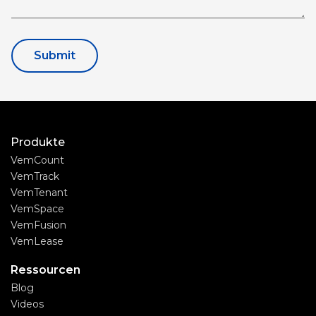
Produkte
VemCount
VemTrack
VemTenant
VemSpace
VemFusion
VemLease
Ressourcen
Blog
Videos