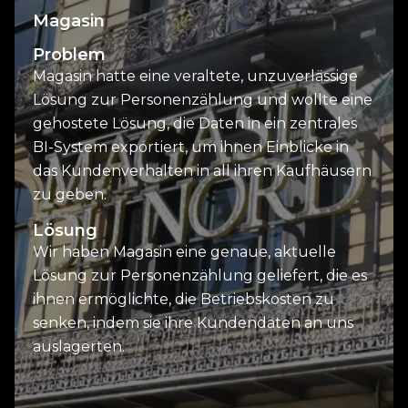
Magasin
Problem
Magasin hatte eine veraltete, unzuverlässige
Lösung zur Personenzählung und wollte eine
gehostete Lösung, die Daten in ein zentrales
BI-System exportiert, um ihnen Einblicke in
das Kundenverhalten in all ihren Kaufhäusern
zu geben.
Lösung
Wir haben Magasin eine genaue, aktuelle
Lösung zur Personenzählung geliefert, die es
ihnen ermöglichte, die Betriebskosten zu
senken, indem sie ihre Kundendaten an uns
auslagerten.