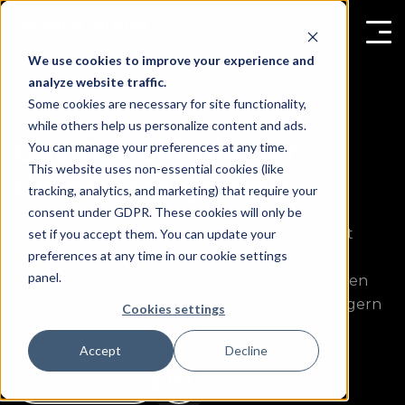
We use cookies to improve your experience and
analyze website traffic.
Some cookies are necessary for site functionality,
Verkaufsanalyse
while others help us personalize content and ads.
Das Geheimnis der
You can manage your preferences at any time.
This website uses non-essential cookies (like
Umsatzsteigerung
tracking, analytics, and marketing) that require your
consent under GDPR. These cookies will only be
Verbessern Sie die Leistung Ihres Geschäfts mit
set if you accept them. You can update your
preferences at any time in our cookie settings
Verkaufsanalysen. Entdecken Sie die
panel.
Leistungsfähigkeit von Konversionsrate-Analysen
und Besucherdaten, um Ihren Umsatz zu steigern
Cookies settings
und Ihr Wachstum zu fördern.
Accept
Decline
Demo buchen