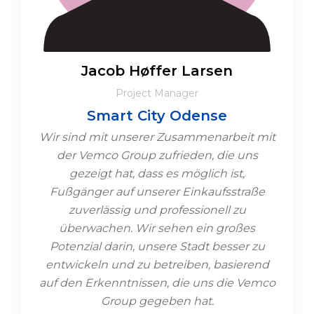
Jacob Høffer Larsen
Project Manager
Smart City Odense
Wir sind mit unserer Zusammenarbeit mit
der Vemco Group zufrieden, die uns
gezeigt hat, dass es möglich ist,
Fußgänger auf unserer Einkaufsstraße
zuverlässig und professionell zu
überwachen. Wir sehen ein großes
Potenzial darin, unsere Stadt besser zu
entwickeln und zu betreiben, basierend
auf den Erkenntnissen, die uns die Vemco
Group gegeben hat.