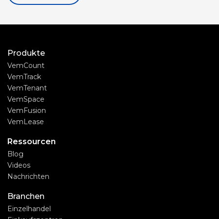
Produkte
VemCount
VemTrack
VemTenant
VemSpace
VemFusion
VemLease
Ressourcen
Blog
Videos
Nachrichten
Branchen
Einzelhandel