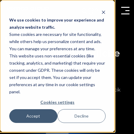
We use cookies to improve your experience and
analyze website traffic.
Some cookies are necessary for site functionality,
Nächster Halt:
while others help us personalize content and ads.
You can manage your preferences at any time.
Verbesserte öffentliche
This website uses non-essential cookies (like
Verkehrsmittel
tracking, analytics, and marketing) that require your
consent under GDPR. These cookies will only be
set if you accept them. You can update your
Nutzen Sie die Zukunft des öffentlichen
preferences at any time in our cookie settings
Verkehrsmanagements mit modernster Analytik
panel.
und zuverlässiger Personenzähltechnologie.
Cookies settings
Accept
Decline
Demo ansehen