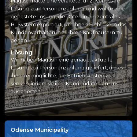
Magasin hatte eine veraltete, unzuverlässige
Lösung zur Personenzählung und wollte eine
gehostete Lösung, die Daten in ein zentrales
BI-System exportiert, um ihnen Einblicke in das
Kundenverhalten in all ihren Kaufhäusern zu
geben.
Lösung
Wir haben Magasin eine genaue, aktuelle
Lösung zur Personenzählung geliefert, die es
ihnen ermöglichte, die Betriebskosten zu
senken, indem sie ihre Kundendaten an uns
auslagerten.
Odense Municipality