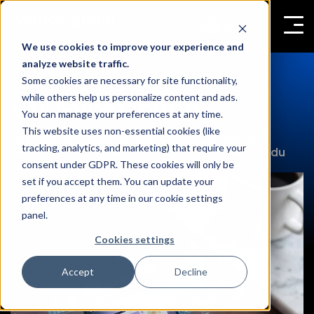
We use cookies to improve your experience and
analyze website traffic.
Some cookies are necessary for site functionality,
while others help us personalize content and ads.
Vår Nyhetshubb
You can manage your preferences at any time.
This website uses non-essential cookies (like
Upptäck de senaste nyheterna och företags
tracking, analytics, and marketing) that require your
meddelandena från Vemco Group, så missar du
consent under GDPR. These cookies will only be
aldrig något.
set if you accept them. You can update your
preferences at any time in our cookie settings
panel.
Cookies settings
Accept
Decline