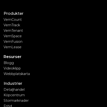
Produkter
VemCount
VemTrack
VemTenant
VemSpace
VemFusion
VemLease
Resurser
Blogg
Videoklipp
Webbplatskarta
Industrier
Detaljhandel
Köpcentrum
Stormarknader
Fritid