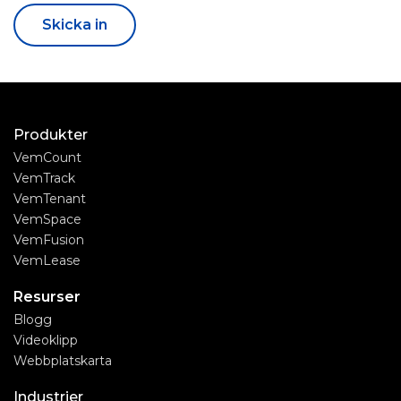
Produkter
VemCount
VemTrack
VemTenant
VemSpace
VemFusion
VemLease
Resurser
Blogg
Videoklipp
Webbplatskarta
Industrier