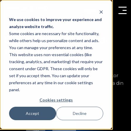
We use cookies to improve your experience and
analyze website traffic.
Some cookies are necessary for site functionality,
Bli en smart stad redo
while others help us personalize content and ads.
You can manage your preferences at any time.
för framtiden
This website uses non-essential cookies (like
tracking, analytics, and marketing) that require your
Från analys av fotgängare till hantering av
consent under GDPR. These cookies will only be
folkmassor - vår lösning för räkning av människor
set if you accept them. You can update your
preferences at any time in our cookie settings
och kundströmsanalys är nyckeln till att frigöra din
panel.
smarta stads verkliga potential.
Cookies settings
Se demo
Accept
Decline