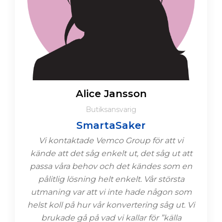
Alice Jansson
Butiksansvarig
SmartaSaker
Vi kontaktade Vemco Group för att vi
kände att det såg enkelt ut, det såg ut att
passa våra behov och det kändes som en
pålitlig lösning helt enkelt. Vår största
utmaning var att vi inte hade någon som
helst koll på hur vår konvertering såg ut. Vi
brukade gå på vad vi kallar för ”källa