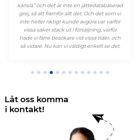
känsla” och det är inte en jättedatabaserad
grej, så att framför allt det. Och det som vi
inte heller riktigt kunde avgöra var varför
vissa saker stack ut i försäljning, varför
hade vi färre besökare vid vissa tider, och
så vidare. Nu kan vi väldigt enkelt se det.
Låt oss komma
i kontakt!