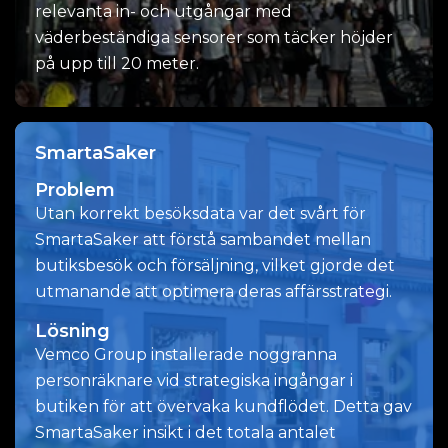
relevanta in- och utgångar med
väderbeständiga sensorer som täcker höjder
på upp till 20 meter.
SmartaSaker
Problem
Utan korrekt besöksdata var det svårt för
SmartaSaker att förstå sambandet mellan
butiksbesök och försäljning, vilket gjorde det
utmanande att optimera deras affärsstrategi.
Lösning
Vemco Group installerade noggranna
personräknare vid strategiska ingångar i
butiken för att övervaka kundflödet. Detta gav
SmartaSaker insikt i det totala antalet