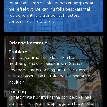
för att hantera sina lokaler och anläggningar
mer effektivt. De kan nu följa besökarantal i
realtid, identifiera trender och justera
verksamheten därefter.
Odense kommun
Problem
Odense kommun ville få insikt i hur
medborgarna och besökarna i Odense
använder staden, och agera utifrån dessa
insikter baserat på faktiska beslut snarare än
intuition.
Lösning
För att mäta hur invånarna och besökarna i
Odense använder shoppinggatan täcker vi alla