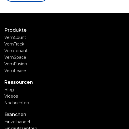
Produkte
VemCount
VemTrack
VemTenant
VemSpace
VemFusion
VemLease
Ressourcen
Blog
Videos
Nachrichten
Branchen
Einzelhandel
Einkaufszentren