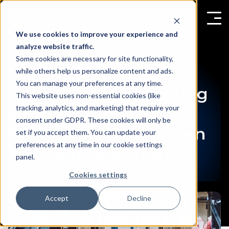
We use cookies to improve your experience and
analyze website traffic.
Some cookies are necessary for site functionality,
Die 5 wichtigsten
while others help us personalize content and ads.
You can manage your preferences at any time.
Vorteile der Einführung
This website uses non-essential cookies (like
tracking, analytics, and marketing) that require your
von
consent under GDPR. These cookies will only be
Personenzählsystemen
set if you accept them. You can update your
preferences at any time in our cookie settings
in Einkaufszentren
panel.
Cookies settings
Accept
Decline