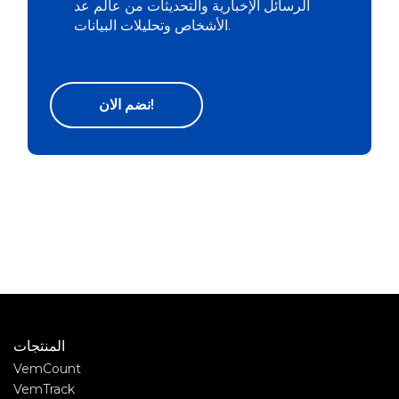
الرسائل الإخبارية والتحديثات من عالم عد
الأشخاص وتحليلات البيانات.
المنتجات
VemCount
VemTrack