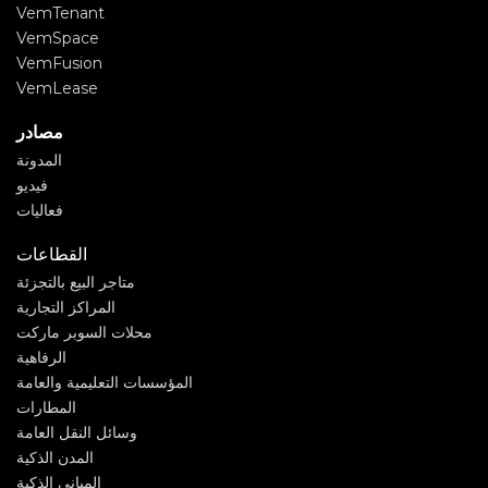
VemTenant
VemSpace
VemFusion
VemLease
مصادر
المدونة
فيديو
فعاليات
القطاعات
متاجر البيع بالتجزئة
المراكز التجارية
محلات السوبر ماركت
الرفاهية
المؤسسات التعليمية والعامة
المطارات
وسائل النقل العامة
المدن الذكية
المباني الذكية