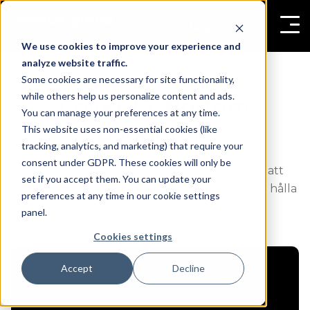
We use cookies to improve your experience and
analyze website traffic.
Some cookies are necessary for site functionality,
while others help us personalize content and ads.
Covid-19: Bortom
You can manage your preferences at any time.
pandemin
This website uses non-essential cookies (like
tracking, analytics, and marketing) that require your
consent under GDPR. These cookies will only be
Upptäck hur Vemco Group hjälpte företag att
set if you accept them. You can update your
överleva den globala pandemin och samtidigt hålla
preferences at any time in our cookie settings
sina kunder säkra.
panel.
Cookies settings
Accept
Decline