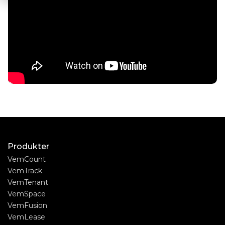
Produkter
VemCount
VemTrack
VemTenant
VemSpace
VemFusion
VemLease