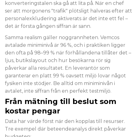
konverteringstalen ska gå att lita på. När en chef
ser att morgonens "trafik" plötsligt halveras efter att
personalexkludering aktiverats är det inte ett fel –
det är första gången siffran är sann.
Samma realism gäller noggrannheten. Vemcos
avtalade miniminivå är 96 %, och i praktiken ligger
den ofta på 98–99 % när förhållandena tillåter det –
ljus, butikslayout och hur besökarna rör sig
påverkar alla resultatet. En leverantör som
garanterar en platt 99 % oavsett miljö lovar något
fysiken inte stödjer. Be alltid om miniminivån i
avtalet, inte siffran från en perfekt testmiljö.
Från mätning till beslut som
kostar pengar
Data har värde först när den kopplas till resurser.
Tre exempel där beteendeanalys direkt påverkar
budgeten: