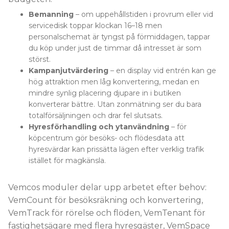
Bemanning
– om uppehållstiden i provrum eller vid
servicedisk toppar klockan 16–18 men
personalschemat är tyngst på förmiddagen, tappar
du köp under just de timmar då intresset är som
störst.
Kampanjutvärdering
– en display vid entrén kan ge
hög attraktion men låg konvertering, medan en
mindre synlig placering djupare in i butiken
konverterar bättre. Utan zonmätning ser du bara
totalförsäljningen och drar fel slutsats.
Hyresförhandling och ytanvändning
– för
köpcentrum gör besöks- och flödesdata att
hyresvärdar kan prissätta lägen efter verklig trafik
istället för magkänsla.
Vemcos moduler delar upp arbetet efter behov:
VemCount för besöksräkning och konvertering,
VemTrack för rörelse och flöden, VemTenant för
fastighetsägare med flera hyresgäster, VemSpace