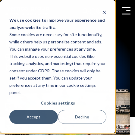
We use cookies to improve your experience and
analyze website traffic.
Some cookies are necessary for site functionality,
Mät kundintresse
while others help us personalize content and ads.
You can manage your preferences at any time.
genom analys av
This website uses non-essential cookies (like
tracking, analytics, and marketing) that require your
beteende i butik
consent under GDPR. These cookies will only be
set if you accept them. You can update your
preferences at any time in our cookie settings
panel.
Cookies settings
Accept
Decline