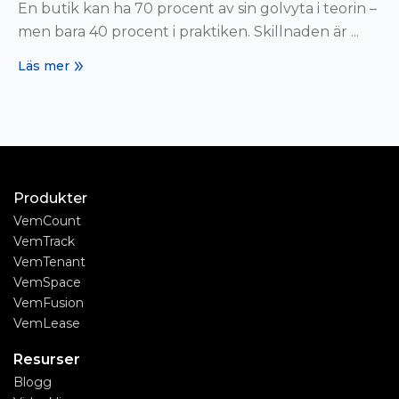
En butik kan ha 70 procent av sin golvyta i teorin –
men bara 40 procent i praktiken. Skillnaden är ...
Läs mer
Produkter
VemCount
VemTrack
VemTenant
VemSpace
VemFusion
VemLease
Resurser
Blogg