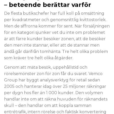
– beteende berättar varför
De flesta butikschefer har full koll på omsättning
per kvadratmeter och genomsnittlig kvittostorlek.
Men de siffrorna kommer för sent. När försäljningen
för en kategori sjunker vet du inte om problemet
är att färre kunder besöker zonen, att de besöker
den men inte stannar, eller att de stannar men
ändå går därifrån tomhänta. Tre helt olika problem
som kräver tre helt olika åtgärder.
Genom att mäta besök, uppehållstid och
rörelsemönster zon för zon får du svaret. Vemco
Group har byggt analysverktyg för retail sedan
2005 och hanterar idag över 25 miljoner räkningar
per dygn hos fler än 1 000 kunder. Den volymen
handlar inte om att räkna huvuden för räknandets
skull – den handlar om att koppla samman
entrétrafik, intern rörelse och faktisk konvertering