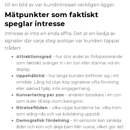
till en bild av var kundintresset verkligen ligger.
Mätpunkter som faktiskt
speglar intresse
Intresse är inte en enda siffra. Det är en kedja av
signaler där varje steg avslöjar var kunden tappar
tråden:
Attraktionsgrad
– hur stor andel av förbipasserande
som faktiskt svänger in i en zon eller stannar vid en
display.
Uppehållstid
– hur länge kunden befinner sig i ett
område. Lång tid utan köp signalerar ofta förvirring
eller saknad hjälp, inte engagemang.
Konvertering per zon
– andelen besökare i en zon
som leder till köp inom kategorin.
Rörelseflöden
– vilka vägar kunderna tar, vilka hörn
som aldrig nås och var köbildning uppstår.
Demografisk fördelning
– AI-sensorer kan särskilja
ålder och kön och skilja barn från vuxna, vilket gör det