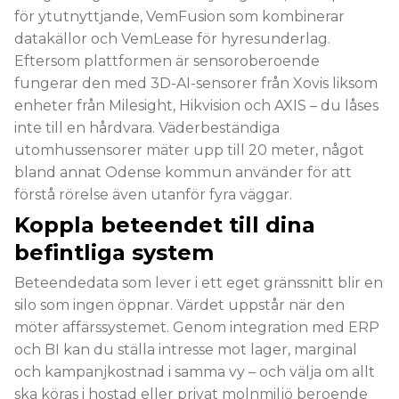
för ytutnyttjande, VemFusion som kombinerar
datakällor och VemLease för hyresunderlag.
Eftersom plattformen är sensoroberoende
fungerar den med 3D-AI-sensorer från Xovis liksom
enheter från Milesight, Hikvision och AXIS – du låses
inte till en hårdvara. Väderbeständiga
utomhussensorer mäter upp till 20 meter, något
bland annat Odense kommun använder för att
förstå rörelse även utanför fyra väggar.
Koppla beteendet till dina
befintliga system
Beteendedata som lever i ett eget gränssnitt blir en
silo som ingen öppnar. Värdet uppstår när den
möter affärssystemet. Genom integration med ERP
och BI kan du ställa intresse mot lager, marginal
och kampanjkostnad i samma vy – och välja om allt
ska köras i hostad eller privat molnmiljö beroende