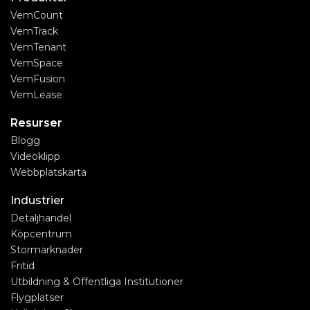
VemCount
VemTrack
VemTenant
VemSpace
VemFusion
VemLease
Resurser
Blogg
Videoklipp
Webbplatskarta
Industrier
Detaljhandel
Köpcentrum
Stormarknader
Fritid
Utbildning & Offentliga Institutioner
Flygplatser