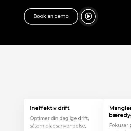
Book en demo
Ineffektiv drift
Mangle
bæredy
Optimer din daglige drift,
Fokuser 
såsom pladsanvendelse,