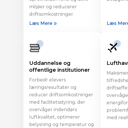
miljøer og reducerer
driftsomkostninger.
Læs Mere
Læs Mer
Uddannelse og
Luftha
offentlige institutioner
Maksimer
Forbedr elevers
tilfredsh
læringsresultater og
driftseff
reducer driftsomkostninger
overvåge 
med facilitetsstyring, der
energifor
overvåger indendørs
problemfr
luftkvalitet, optimerer
med realt
belysning og temperatur og