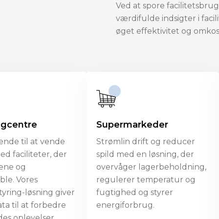
Ved at spore facilitetsbru
værdifulde indsigter i faci
øget effektivitet og omko
ngcentre
Supermarkeder
ende til at vende
Strømlin drift og reducer
ed faciliteter, der
spild med en løsning, der
 rene og
overvåger lagerbeholdning,
ble. Vores
regulerer temperatur og
styring-løsning giver
fugtighed og styrer
ata til at forbedre
energiforbrug.
es oplevelser.