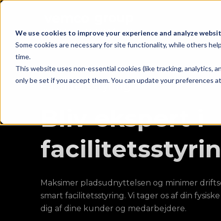
We use cookies to improve your experience and analyze website
Some cookies are necessary for site functionality, while others he
time.
This website uses non-essential cookies (like tracking, analytics,
only be set if you accept them. You can update your preferences at 
Facilitetsstyring
Bliv ekspert i
facilitetsstyri
Maksimer pladsudnyttelsen og minimer drif
smart facilitetsstyring. Vi tager os af din fysiske
dig af dine kunder og medarbejdere.