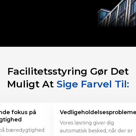
Facilitetsstyring Gør Det
Muligt At
Sige Farvel Til:
nde fokus på
Vedligeholdelsesprobleme
gtighed
Vores løsning giver dig
på bæredygtighed
automatisk besked, når der er