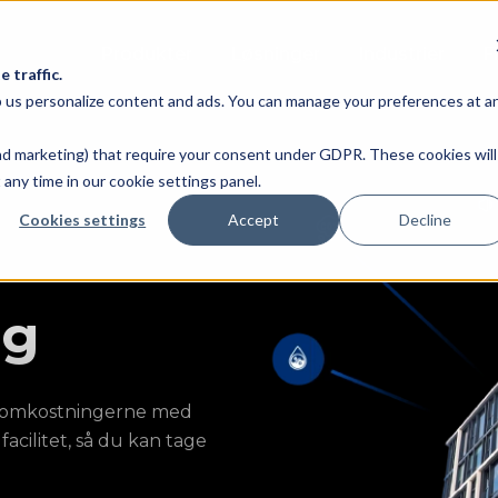
Produkter
Løsninger
Industrier
F
 traffic.
lp us personalize content and ads. You can manage your preferences at a
 and marketing) that require your consent under GDPR. These cookies will
any time in our cookie settings panel.
Cookies settings
Accept
Decline
ng
tsomkostningerne med
 facilitet, så du kan tage