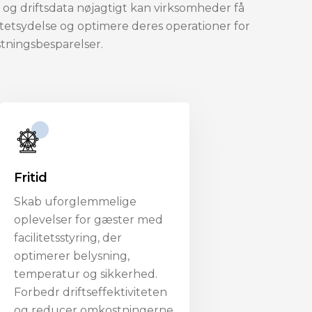
g og driftsdata nøjagtigt kan virksomheder få
litetsydelse og optimere deres operationer for
stningsbesparelser.
Fritid
Skab uforglemmelige
oplevelser for gæster med
facilitetsstyring, der
optimerer belysning,
temperatur og sikkerhed.
Forbedr driftseffektiviteten
og reducer omkostningerne