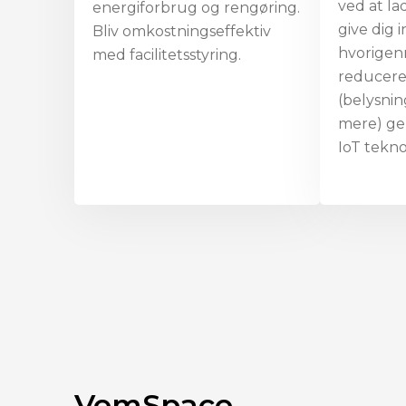
ved at la
energiforbrug og rengøring.
give dig i
Bliv omkostningseffektiv
hvorige
med facilitetsstyring.
reducere
(belysni
mere) g
IoT tekno
VemSpace