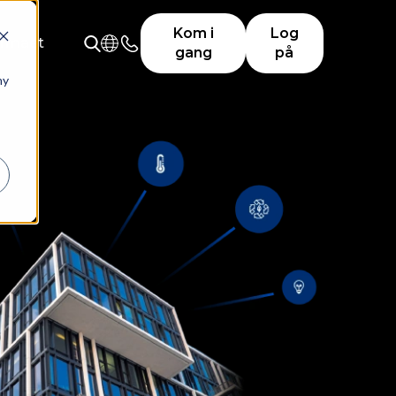
Kom i
Log
irmaet
gang
på
ny