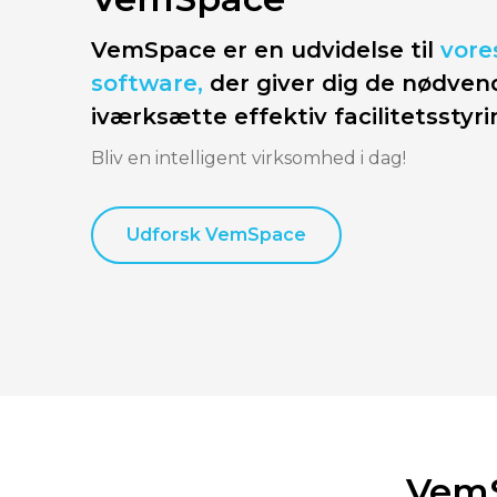
VemSpace er en udvidelse til
vore
software,
der giver dig de nødvend
iværksætte effektiv facilitetsstyri
Bliv en intelligent virksomhed i dag!
Udforsk VemSpace
VemS