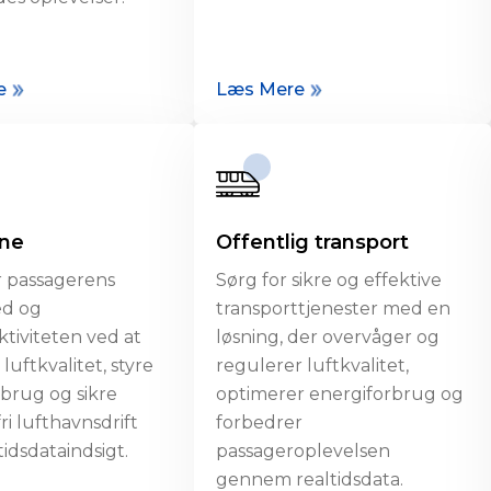
e
Læs Mere
vne
Offentlig transport
 passagerens
Sørg for sikre og effektive
ed og
transporttjenester med en
ektiviteten ved at
løsning, der overvåger og
luftkvalitet, styre
regulerer luftkvalitet,
brug og sikre
optimerer energiforbrug og
i lufthavnsdrift
forbedrer
idsdataindsigt.
passageroplevelsen
gennem realtidsdata.