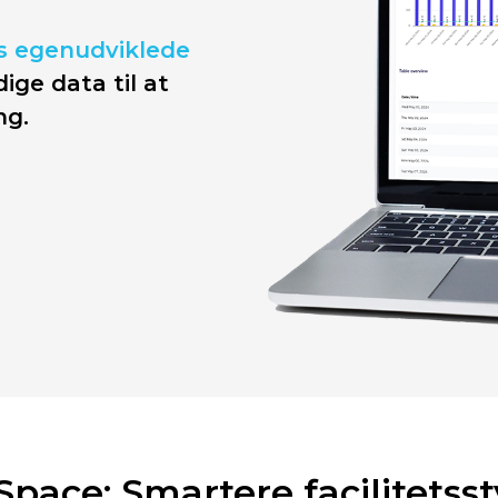
s egenudviklede
ige data til at
ng.
pace: Smartere facilitetsst