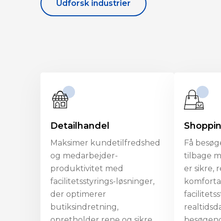
Udforsk industrier
Detailhandel
Shoppi
Maksimer kundetilfredshed
Få besøg
og medarbejder-
tilbage m
produktivitet med
er sikre,
facilitetsstyrings-løsninger,
komforta
der optimerer
facilitets
butiksindretning,
realtidsd
opretholder rene og sikre
besøgend