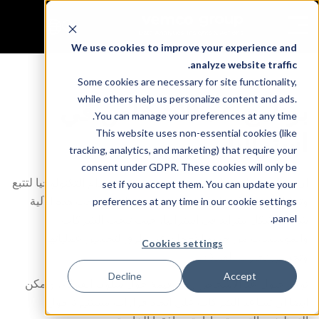
We use cookies to improve your experience and
analyze website traffic.
Some cookies are necessary for site functionality,
while others help us personalize content and ads.
برنامج عد الأشخاص في
You can manage your preferences at any time.
This website uses non-essential cookies (like
استراليا
tracking, analytics, and marketing) that require your
consent under GDPR. These cookies will only be
إن عملية عد الأشخاص هي تقنية تتضمن استخدام التكنولوجيا لتتبع
set if you accept them. You can update your
وتحليل تدفق الأشخاص في موقع معين. لقد أصبحت هذه الآلية
preferences at any time in our cookie settings
panel.
شائعة بشكل متزايد في أستراليا، حيث تبحث الشركات
والمؤسسات من جميع الأحجام عن طرق لتحسين عملياتها
Cookies settings
وتحسين تجارب العملاء.
Decline
Accept
توفر حلول عد الأشخاص رؤى قيمة حول سلوك العملاء، ويمكن
أيضاً أن تساعد الشركات على اتخاذ قرارات مستنيرة حول