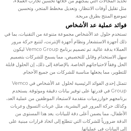
تحديد المجالات التي يمكنهم من خلالها تحسين تجارب العملاء،
مثل تقليل أوقات الانتظار، وتعديل مخطط المتجر، وتحسين
تموضع المنتج بطرق مربحة.
فوائد عملية عد الأشخاص
تستخدم حلول عد الأشخاص مجموعة متنوعة من التقنيات، بما في
ذلك أجهزة الاستشعار ونظام أجهزة الإنترنت، لتتبع حركة مرور
العملاء بدقة عالية. تم تصميم برنامج Vemco Group ليكون
سهل الاستخدام وقابل للتخصيص، مما يسمح للشركات بتصميم
الحل وفقاً لاحتياجاتهم الخاصة. بالإضافة إلى ذلك، إن الحلول قابلة
للتطوير، مما يجعلها مناسبة للشركات من جميع الأحجام.
تتمثل إحدى الفوائد الرئيسية لحلول عد الأشخاص في Vemco
Group في قدرتها على توفير بيانات دقيقة وموثوقة. يستخدم
برنامجهم خوارزميات متقدمة لاستبعاد الموظفين من عملية العد،
وكذلك حركة المرور غير البشرية، مثل عربات التسوق وعربات
الأطفال، مما يضمن أعلى دقة للبيانات. يعد هذا المستوى من
الدقة ضرورياً للشركات التي تتطلع إلى اتخاذ قرارات مبنية على
إلى البيانات في عملياتها.