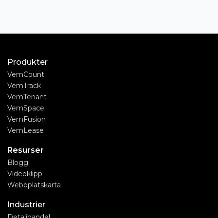
Produkter
VemCount
VemTrack
VemTenant
VemSpace
VemFusion
VemLease
Resurser
Blogg
Videoklipp
Webbplatskarta
Industrier
Detaljhandel