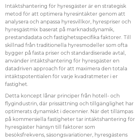
Intäktshantering för hyresgäster är en strategisk
metod för att optimera hyresintäkter genom att
analysera och anpassa hyresvillkor, hyrespriser och
hyresgästmix baserat på marknadsdynamik,
prestandadata och fastighetsspecifika faktorer. Till
skillnad från traditionella hyresmodeller som ofta
bygger på fasta priser och standardiserade avtal,
använder intäktshantering för hyresgäster en
datadriven approach för att maximera den totala
intäktspotentialen för varje kvadratmeter i er
fastighet.
Detta koncept lånar principer från hotell- och
flygindustrin, där prissättning och tillgänglighet har
optimerats dynamiskt i decennier. När det tillämpas
på kommersiella fastigheter tar intäktshantering för
hyresgäster hänsyn till faktorer som
besöksfrekvens, säsongsvariationer, hyresgästens