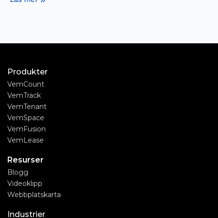
Produkter
VemCount
VemTrack
VemTenant
VemSpace
VemFusion
VemLease
Resurser
Blogg
Videoklipp
Webbplatskarta
Industrier