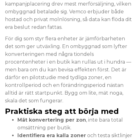
kampanjplacering drev mest merförsäljning, vilken
ombyggnad betalade sig. Vemco erbjuder både
hostad och privat molnlösning, så data kan flöda dit
era beslut redan fattas.
För dig som styr flera enheter är jämförbarheten
det som ger utväxling. En ombyggnad som lyfter
konverteringen med några tiondels
procentenheter i en butik kan rullas ut i hundra —
men bara om du kan bevisa effekten först. Det är
därför en pilotstudie med tydliga zoner, en
kontrollperiod och en förändringsperiod nästan
alltid är rätt startpunkt. Bygg om lite, mät noga,
skala det som fungerar.
Praktiska steg att börja med
Mät konvertering per zon
, inte bara total
omsättning per butik.
Identifiera era kalla zoner
och testa siktlinjer