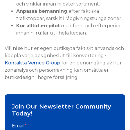
och vinklar innan ni byter sortiment.
Anpassa bemanning
efter faktiska
trafiktoppar, särskilt i rådgivningstunga zoner.
Kör alltid en pilot
med före- och efterperiod
innan ni rullar ut i hela kedjan.
Vill ni se hur er egen butiksyta faktiskt används och
koppla varje designbeslut till konvertering?
Kontakta Vemco Group
för en genomgång av hur
zonanalys och personräkning kan omsätta er
butiksdesign i högre försäljning.
Join Our Newsletter Community
Today!
Email
*