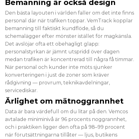
Bemanning är också design
Den bästa layouten i världen faller om det inte finns
personal där när trafiken toppar. VemTrack kopplar
bemanning till faktiskt kundflöde, så du
schemalägger efter mönster istället för magkänsla.
Det avslöjar ofta ett obehagligt glapp:
personalstyrkan är jämnt utspridd över dagen
medan trafiken är koncentrerad till några få timmar.
När personal och kunder inte möts sjunker
konverteringen i just de zoner som kräver
rådgivning — provrum, teknikavdelningar,
servicediskar.
Ärlighet om mätnoggrannhet
Data är bara värdefull om du litar på den. Vemcos
avtalade miniminivå är 96 procents noggrannhet,
och i praktiken ligger den ofta på 98–99 procent
när förutsättningarna tillåter — ljus, butikens