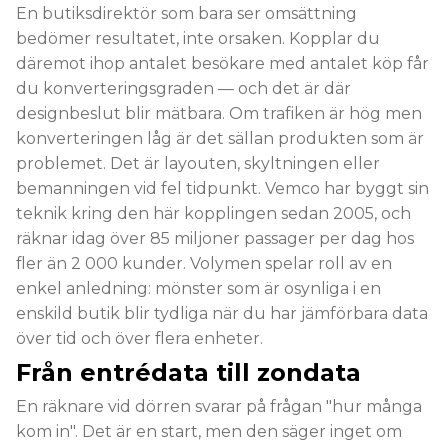
En butiksdirektör som bara ser omsättning
bedömer resultatet, inte orsaken. Kopplar du
däremot ihop antalet besökare med antalet köp får
du konverteringsgraden — och det är där
designbeslut blir mätbara. Om trafiken är hög men
konverteringen låg är det sällan produkten som är
problemet. Det är layouten, skyltningen eller
bemanningen vid fel tidpunkt. Vemco har byggt sin
teknik kring den här kopplingen sedan 2005, och
räknar idag över 85 miljoner passager per dag hos
fler än 2 000 kunder. Volymen spelar roll av en
enkel anledning: mönster som är osynliga i en
enskild butik blir tydliga när du har jämförbara data
över tid och över flera enheter.
Från entrédata till zondata
En räknare vid dörren svarar på frågan "hur många
kom in". Det är en start, men den säger inget om