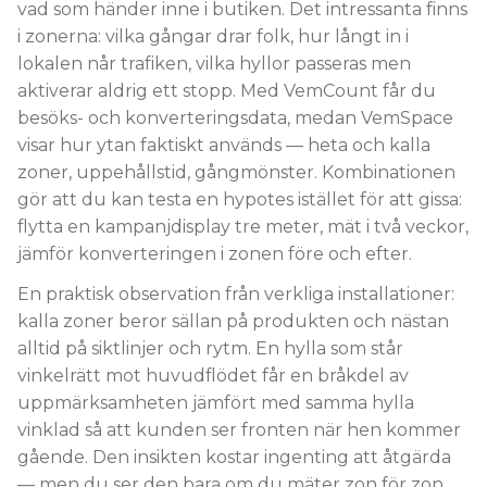
vad som händer inne i butiken. Det intressanta finns
i zonerna: vilka gångar drar folk, hur långt in i
lokalen når trafiken, vilka hyllor passeras men
aktiverar aldrig ett stopp. Med VemCount får du
besöks- och konverteringsdata, medan VemSpace
visar hur ytan faktiskt används — heta och kalla
zoner, uppehållstid, gångmönster. Kombinationen
gör att du kan testa en hypotes istället för att gissa:
flytta en kampanjdisplay tre meter, mät i två veckor,
jämför konverteringen i zonen före och efter.
En praktisk observation från verkliga installationer:
kalla zoner beror sällan på produkten och nästan
alltid på siktlinjer och rytm. En hylla som står
vinkelrätt mot huvudflödet får en bråkdel av
uppmärksamheten jämfört med samma hylla
vinklad så att kunden ser fronten när hen kommer
gående. Den insikten kostar ingenting att åtgärda
— men du ser den bara om du mäter zon för zon,