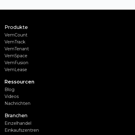
Produkte
VemCount
VemTrack
VemTenant
VemSpace
VemFusion
VemLease
Ressourcen
Blog
Videos
Nachrichten
Branchen
Einzelhandel
Einkaufszentren