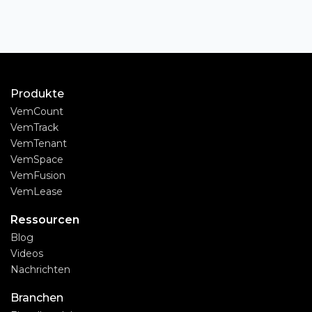
Produkte
VemCount
VemTrack
VemTenant
VemSpace
VemFusion
VemLease
Ressourcen
Blog
Videos
Nachrichten
Branchen