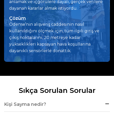
anlamak ve içgörülere dayalı, gerçek verilere
dayanan kararlar almak istiyordu.
Çözüm
Odense’nin alışveriş caddesinin nasıl
kullanıldığını ölçmek için, tüm ilgili giriş ve
çıkış noktalarını, 20 metreye kadar
yükseklikleri kapsayan hava koşullarına
dayanıklı sensörlerle donattık.
Sıkça Sorulan Sorular
Kişi Sayma nedir?