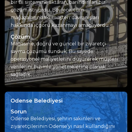
bir BI sistemine aktaran, barındırılan bir
çözüm istiyordu. Böylece, tüm
mağazalarındaki müşteri davranışları
hakkında içgörü kazanmayı amaçlıyordu.
Çözüm
Magasin’e, doğru ve güncel bir ziyaretçi
sayma çözümü sunduk. Bu sayede
operasyonel maliyetlerini düşürerek müşteri
verilerini bizimle yönetmelerine olanak
sağladık.
Odense Belediyesi
Sorun
Odense Belediyesi, şehrin sakinleri ve
ziyaretçilerinin Odense’yi nasıl kullandığını