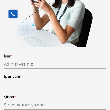
İsim
*
İş unvanı
*
Şirket
*