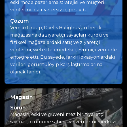
eski moda pazarlama stratejisi ve müşteri
verilerine dair yetersiz içgörüydü.
Çözüm
Vemco Group, Daells Bolighus’un her iki
mağazasına da ziyaretçi sayaçları kurdu ve
fiziksel mağazalardaki satış ve ziyaretçi
verilerini, web sitelerindeki çevrimiçi verilerle
entegre etti. Bu sayede, farklı lokasyonlardaki
verileri görüntüleyip karşılaştırmalarına
olanak tanıdı.
Magasin
Sorun
Magasin, eski ve güvenilmez bir ziyaretçi
sayma çözümüne sahipti ve verilerini merkezi