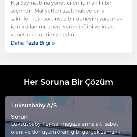
Kişi Sayma
, bina yöneticileri için akıllı bir
seçimdir. Maliyetleri azaltmak ve bina
sakinleri için sorunsuz bir deneyim yaratmak
için kullanımı, enerji verimliliğini ve kiracı
yönetimini optimize edin.
Daha Fazla Bilgi
Her Soruna Bir Çözüm
Luksusbaby A/S
Sorun
Luksusbaby, fiziksel mağazalarına ait isabet
oranı ve dönüşüm oranı gibi gerçek zamanlı