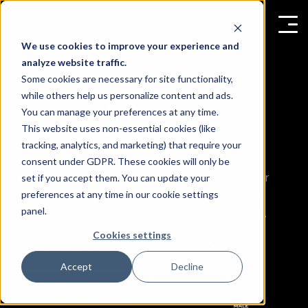
We use cookies to improve your experience and
analyze website traffic.
Some cookies are necessary for site functionality,
Kişi Sayma
while others help us personalize content and ads.
Daha Çok Değil, Daha
You can manage your preferences at any time.
This website uses non-essential cookies (like
Akıllıca Say
tracking, analytics, and marketing) that require your
consent under GDPR. These cookies will only be
Veriye dayalı kararlar almanızı ve rekabette bir
set if you accept them. You can update your
preferences at any time in our cookie settings
adım önde olmanızı sağlayan akıllı kişi sayma
panel.
yazılımı ile iş yapma şeklinizde devrim yaratın.
Cookies settings
Demo Rezervasyonu Yapın
Accept
Decline