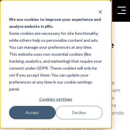
We use cookies to improve your experience and
analyze website traffic.
Some cookies are necessary for site functionality,
while others help us personalize content and ads.
Anhanguera Parque
You can manage your preferences at any time.
Shopping x Vemco
This website uses non-essential cookies (like
tracking, analytics, and marketing) that require your
Group
consent under GDPR. These cookies will only be
set if you accept them. You can update your
preferences at any time in our cookie settings
Udforsk vores besøg i Anhanguera Parque
panel.
Shopping og se, hvordan indkøbscentrets team
bruger Vemcount til at træffe datadrevne
Cookies settings
beslutninger hver dag, hvilket fører til mere
Accept
Decline
præcise strategier, optimeret drift og fremragende
resultater i både kommercielle og
markedsføringsmæssige initiativer.