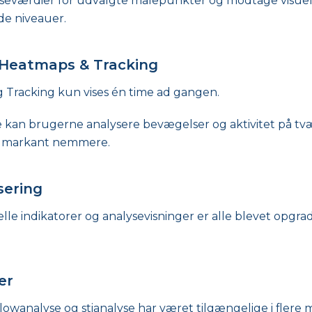
eværdier for udvalgte målepunkter og modtage visuelle
de niveauer.
 Heatmaps & Tracking
 Tracking kun vises én time ad gangen.
kan brugerne analysere bevægelser og aktivitet på tværs
r markant nemmere.
sering
elle indikatorer og analysevisninger er alle blevet opgrade
er
flowanalyse og stianalyse har været tilgængelige i flere