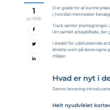
Vi er glade for at kunne præ
1
i, hvordan mennesker bevæge
jul. 2026
Track samler plantegninger, z
i én samlet arbejdsflade, der 
I stedet for udelukkende at b
direkte oven på deres egne pl
miljøer.
Hvad er nyt i d
Denne lancering introducere
Helt nyudviklet korte