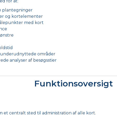
d for at:
e plantegninger
er og kortelementer
ålepunkter med kort
ance
ønstre
oldstid
og underudnyttede områder
de analyser af besøgsstier
Funktionsoversigt
et centralt sted til administration af alle kort.