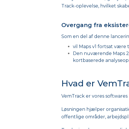
Track-oplevelse, hvilket skab
Overgang fra eksiste
Som en del af denne lancerin
vil Maps v1 fortsat være
Den nuværende Maps 2.0-
kortbaserede analyseopl
Hvad er VemTr
VemTrack er vores softwares d
Løsningen hjælper organisat
offentlige områder, arbejdspl