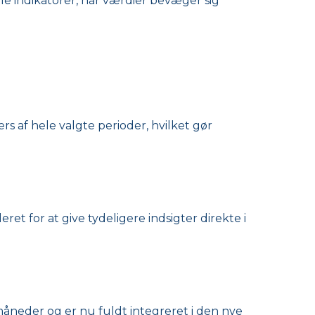
 indikatorer, når værdier bevæger sig
 af hele valgte perioder, hvilket gør
ret for at give tydeligere indsigter direkte i
 måneder og er nu fuldt integreret i den nye