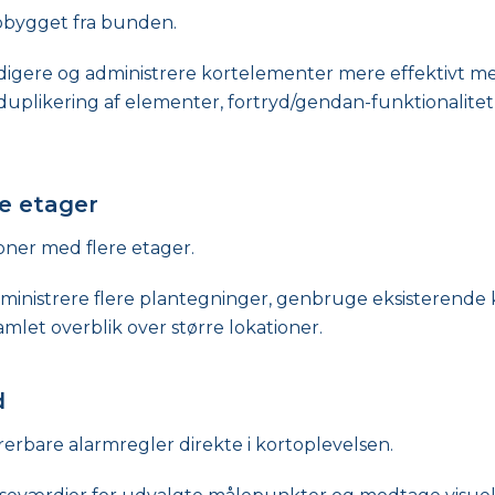
pbygget fra bunden.
digere og administrere kortelementer mere effektivt m
 duplikering af elementer, fortryd/gendan-funktionalite
re etager
oner med flere etager.
nistrere flere plantegninger, genbruge eksisterende k
mlet overblik over større lokationer.
d
erbare alarmregler direkte i kortoplevelsen.