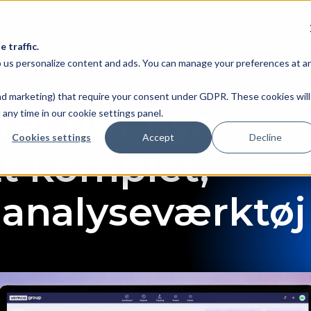
Produkter
Løsninger
Industrier
F
 traffic.
lp us personalize content and ads. You can manage your preferences at a
 and marketing) that require your consent under GDPR. These cookies will
rer det nye
any time in our cookie settings panel.
Cookies settings
Accept
Decline
t komplet,
 analyseværktøj