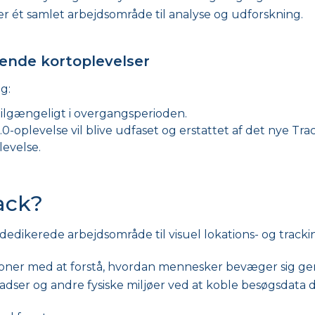
er ét samlet arbejdsområde til analyse og udforskning.
rende kortoplevelser
g:
 tilgængeligt i overgangsperioden.
oplevelse vil blive udfaset og erstattet af det nye Tr
evelse.
ack?
edikerede arbejdsområde til visuel lokations- og tracki
ioner med at forstå, hvordan mennesker bevæger sig ge
adser og andre fysiske miljøer ved at koble besøgsdata d