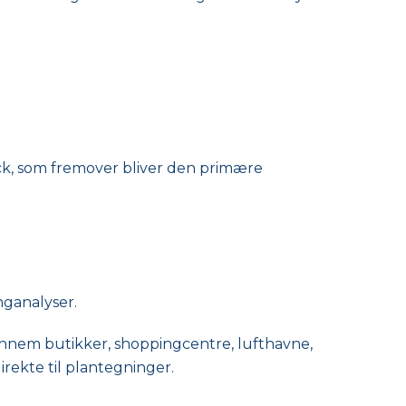
ack, som fremover bliver den primære
nganalyser.
nnem butikker, shoppingcentre, lufthavne,
irekte til plantegninger.