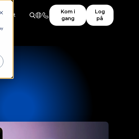
Kom i
Log
irmaet
gang
på
ny