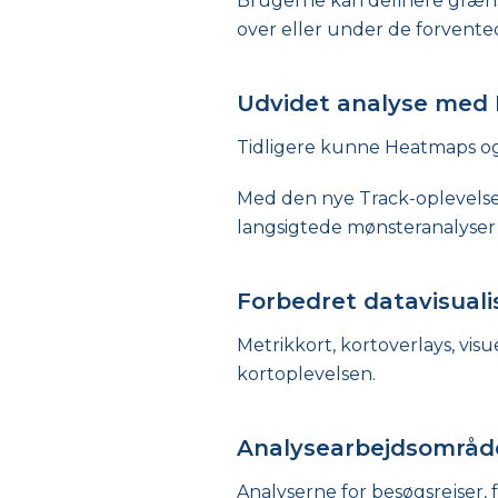
Brugerne kan definere græns
over eller under de forvente
Udvidet analyse med
Tidligere kunne Heatmaps og
Med den nye Track-oplevelse 
langsigtede mønsteranalyse
Forbedret datavisuali
Metrikkort, kortoverlays, visu
kortoplevelsen.
Analysearbejdsområd
Analyserne for besøgsrejser, 