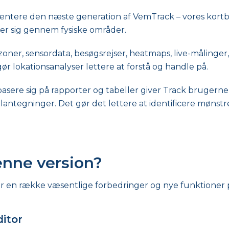
sentere den næste generation af VemTrack – vores kortba
r sig gennem fysiske områder.
oner, sensordata, besøgsrejser, heatmaps, live-målinger
gør lokationsanalyser lettere at forstå og handle på.
asere sig på rapporter og tabeller giver Track brugerne m
antegninger. Det gør det lettere at identificere mønstr
enne version?
r en række væsentlige forbedringer og nye funktioner p
ditor