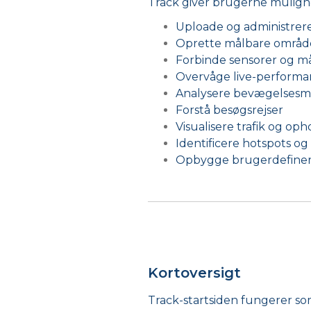
Track giver brugerne mulighe
Uploade og administrer
Oprette målbare områd
Forbinde sensorer og m
Overvåge live-perform
Analysere bevægelsesm
Forstå besøgsrejser
Visualisere trafik og oph
Identificere hotspots 
Opbygge brugerdefinere
Kortoversigt
Track-startsiden fungerer som 