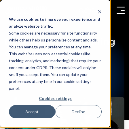
We use cookies to improve your experience and
analyze website traffic.
Some cookies are necessary for site functionality,
Hvordan besøgstælling
while others help us personalize content and ads.
You can manage your preferences at any time.
øger tryghed og
This website uses non-essential cookies (like
tracking, analytics, and marketing) that require your
sikkerhed i det
consent under GDPR. These cookies will only be
offentlige rum
set if you accept them. You can update your
preferences at any time in our cookie settings
panel.
Cookies settings
Accept
Decline