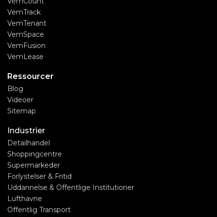
VemCount
VemTrack
VemTenant
VemSpace
VemFusion
VemLease
Ressourcer
Blog
Videoer
Sitemap
Industrier
Detailhandel
Shoppingcentre
Supermarkeder
Forlystelser & Fritid
Uddannelse & Offentlige Institutioner
Lufthavne
Offentlig Transport