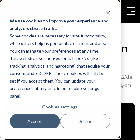
We use cookies to improve your experience and
analyze website traffic.
Some cookies are necessary for site functionality,
while others help us personalize content and ads.
Mapic 2022: İnovasyon
You can manage your preferences at any time.
Pitch'i
This website uses non-essential cookies (like
tracking, analytics, and marketing) that require your
consent under GDPR. These cookies will only be
Hesap Yöneticimiz Jacob Burrows, Mapic 2022'de
set if you accept them. You can update your
İnovasyon Sahnesi'ne çıktı ve anlayışlı inovasyon
preferences at any time in our cookie settings
sunumunu gerçekleştirdi.
panel.
Cookies settings
Accept
Decline