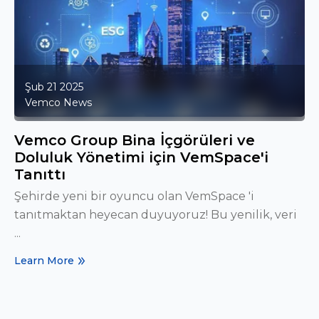
Şub 21 2025
Vemco News
Vemco Group Bina İçgörüleri ve
Doluluk Yönetimi için VemSpace'i
Tanıttı
Şehirde yeni bir oyuncu olan VemSpace 'i
tanıtmaktan heyecan duyuyoruz! Bu yenilik, veri
...
Learn More