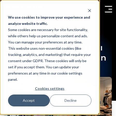
We use cookies to improve your experience and
analyze website traffic.
Some cookies are necessary for site functionality,
VemTrack ile Tekil
while others help us personalize content and ads.
You can manage your preferences at any time.
Ziyaretçi Davranışlarını
This website uses non-essential cookies (like
tracking, analytics, and marketing) that require your
Daha Doğru Analiz Edin
consent under GDPR. These cookies will only be
set if you accept them. You can update your
preferences at any time in our cookie settings
panel.
Cookies settings
Accept
Decline