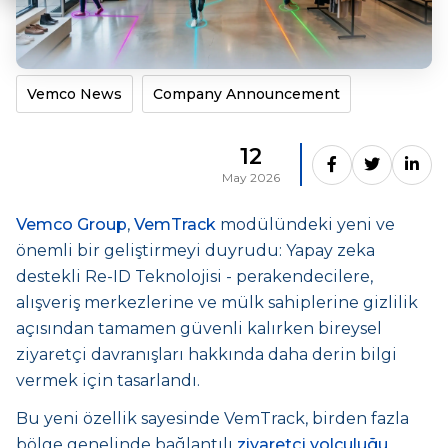
Vemco News
Company Announcement
12
May 2026
Vemco Group
,
VemTrack
modülündeki yeni ve
önemli bir geliştirmeyi duyrudu: Yapay zeka
destekli Re-ID Teknolojisi - perakendecilere,
alışveriş merkezlerine ve mülk sahiplerine gizlilik
açısından tamamen güvenli kalırken bireysel
ziyaretçi davranışları hakkında daha derin bilgi
vermek için tasarlandı.
Bu yeni özellik sayesinde VemTrack, birden fazla
bölge genelinde bağlantılı
ziyaretçi yolculuğu