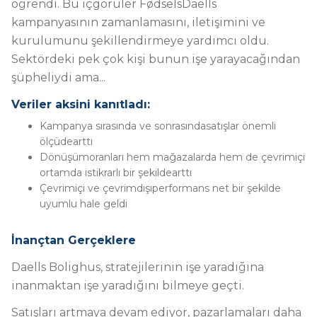
öğrendi.
Bu içgörüler FødselsDaells
kampanyasının zamanlamasını, iletişimini ve
kurulumunu şekillendirmeye yardımcı oldu.
Sektördeki pek çok kişi bunun işe yarayacağından
şüpheliydi ama...
Veriler aksini kanıtladı:
Kampanya sırasında ve sonrasında
satışlar
önemli
ölçüde
arttı
Dönüşüm
oranları
hem mağazalarda hem de çevrimiçi
ortamda istikrarlı bir şekilde
arttı
Çevrimiçi ve çevrimdışı
performans
net bir şekilde
uyumlu
hale geldi
İnançtan Gerçeklere
Daells Bolighus, stratejilerinin işe yaradığına
inanmaktan işe yaradığını bilmeye geçti.
Satışları artmaya devam ediyor, pazarlamaları daha