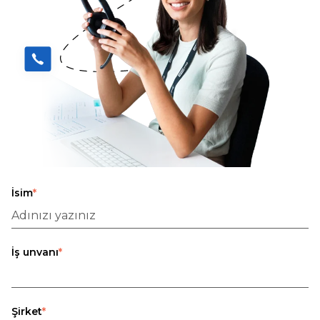
İsim
*
İş unvanı
*
Şirket
*