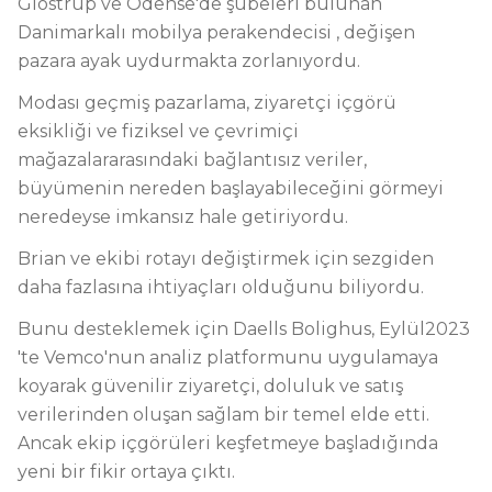
Glostrup
ve
Odense
'de şubeleri bulunan
Danimarkalı mobilya perakendecisi
, değişen
pazara ayak uydurmakta zorlanıyordu.
Modası geçmiş pazarlama, ziyaretçi içgörü
eksikliği ve
fiziksel ve çevrimiçi
mağazalar
arasındaki bağlantısız veriler,
büyümenin nereden başlayabileceğini görmeyi
neredeyse imkansız hale getiriyordu.
Brian ve ekibi rotayı değiştirmek için sezgiden
daha fazlasına ihtiyaçları olduğunu biliyordu.
Bunu desteklemek için Daells Bolighus,
Eylül
2023
'te Vemco'nun
analiz platformunu uygulamaya
koyarak
güvenilir ziyaretçi, doluluk ve satış
verilerinden oluşan sağlam bir temel elde etti.
Ancak ekip içgörüleri keşfetmeye başladığında
yeni bir fikir ortaya çıktı.