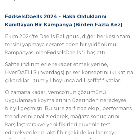
FødselsDaells 2024 - Haklı Olduklarını
Kanıtlayan Bir Kampanya (Birden Fazla Kez)
Ekim 2024
'te
Daells Bolighus
, diğer herkesin tam
tersini yapmaya cesaret eden bir yıldönümü
kampanyası olan
FødselsDaells
'
i başlattı
.
Sahte indirimlerle rekabet etmek yerine,
HverDAELLS
(hverdags) priser konseptini iki katına
çıkardılar -
tüm yıl boyunca adil, şeffaf fiyatlar.
O zamana kadar, Vemco'nun çözümünü
uygulamaya koymalarının üzerinden neredeyse
bir yıl geçmişti. Bu süre zarfında ekip
, performans
trendlerini analiz ederek, mağaza sonuçlarını
karşılaştırarak
ve yeni fikirleri güvenle test
ederek
verilerini aktif bir
şekilde
kullanmayı