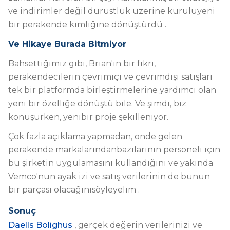
ve
indirimler değil dürüstlük üzerine kurulu
yeni
bir perakende kimliğine
dönüştürdü
.
Ve Hikaye Burada Bitmiyor
Bahsettiğimiz gibi, Brian'ın bir fikri,
perakendecilerin çevrimiçi ve çevrimdışı satışları
tek bir platformda birleştirmelerine yardımcı olan
yeni bir özelliğe dönüştü bile.
Ve şimdi, biz
konuşurken,
yeni
bir
proje
şekilleniyor.
Çok fazla açıklama yapmadan,
önde gelen
perakende markalarından
bazılarının
personeli için
bu şirketin uygulamasını kullandığını ve yakında
Vemco'nun ayak izi ve satış verilerinin de bunun
bir parçası olacağını
söyleyelim
.
Sonuç
Daells Bolighus
,
gerçek değerin
verilerinizi ve