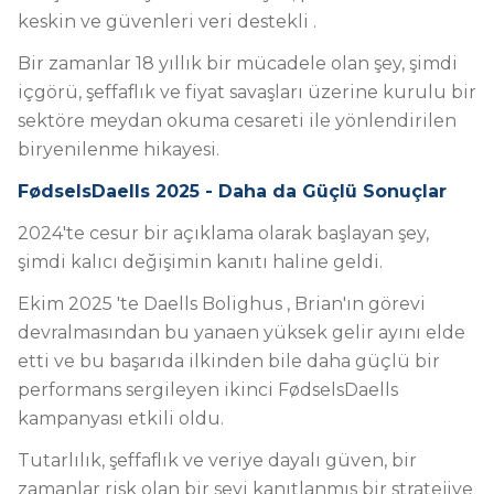
keskin ve
güvenleri veri destekli
.
Bir zamanlar 18 yıllık bir mücadele olan şey, şimdi
içgörü, şeffaflık ve fiyat savaşları üzerine kurulu bir
sektöre meydan okuma cesareti ile yönlendirilen
bir
yenilenme hikayesi
.
FødselsDaells 2025 - Daha da Güçlü Sonuçlar
2024'te cesur bir açıklama olarak başlayan şey,
şimdi kalıcı değişimin kanıtı haline geldi.
Ekim 2025
'te
Daells Bolighus
, Brian'ın görevi
devralmasından bu yana
en yüksek gelir ayını
elde
etti ve
bu başarıda ilkinden bile daha güçlü bir
performans sergileyen ikinci FødselsDaells
kampanyası etkili oldu.
Tutarlılık, şeffaflık ve veriye dayalı güven, bir
zamanlar risk olan bir şeyi kanıtlanmış bir stratejiye