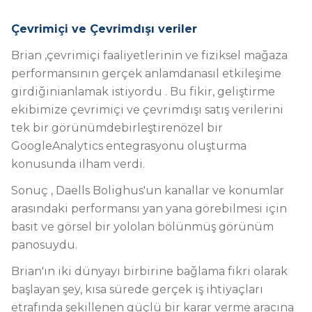
Çevrimiçi ve Çevrimdışı veriler
Brian
,
çevrimiçi
faaliyetlerinin ve
fiziksel
mağaza
performansının gerçek anlamda
nasıl
etkileşime
girdiğini
anlamak istiyordu
.
Bu fikir
,
geliştirme
ekibimize
çevrimiçi ve çevrimdışı satış verilerini
tek bir
görünümde
birleştiren
özel bir
Google
Analytics
entegrasyonu
oluşturma
konusunda ilham verdi.
Sonuç
, Daells Bolighus'un kanallar ve konumlar
arasındaki performansı yan yana görebilmesi için
basit ve görsel bir yol
olan
bölünmüş görünüm
panosuydu
.
Brian'ın iki dünyayı birbirine bağlama fikri olarak
başlayan şey, kısa sürede gerçek iş ihtiyaçları
etrafında şekillenen güçlü bir karar verme aracına